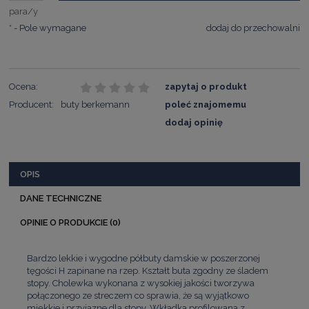
para/y
*
- Pole wymagane
dodaj do przechowalni
Ocena:
zapytaj o produkt
Producent:
buty berkemann
poleć znajomemu
dodaj opinię
OPIS
DANE TECHNICZNE
OPINIE O PRODUKCIE (0)
Bardzo lekkie i wygodne półbuty damskie w poszerzonej
tęgości H zapinane na rzep. Kształt buta zgodny ze śladem
stopy. Cholewka wykonana z wysokiej jakości tworzywa
połączonego ze streczem co sprawia, że są wyjątkowo
miękkie i przyjazne dla stopy. Wkładka profilowana z