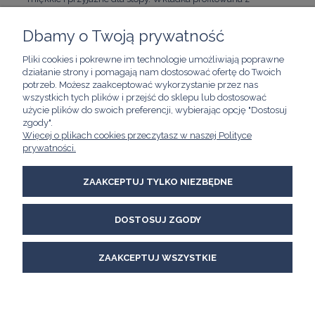
możliwością wyjęcia.
Dbamy o Twoją prywatność
Pliki cookies i pokrewne im technologie umożliwiają poprawne
ZAKUPY
działanie strony i pomagają nam dostosować ofertę do Twoich
potrzeb. Możesz zaakceptować wykorzystanie przez nas
wszystkich tych plików i przejść do sklepu lub dostosować
POMOC
użycie plików do swoich preferencji, wybierając opcję "Dostosuj
zgody".
Więcej o plikach cookies przeczytasz w naszej Polityce
prywatności.
MOJE KONTO
ZAAKCEPTUJ TYLKO NIEZBĘDNE
INFORMACJE
Kawimet W. Bunia i Spółka, Spółka Jawna
DOSTOSUJ ZGODY
ul. Skierniewicka 21/8A
01-230 Warszawa
email:
kawimet@kawimet.pl
ZAAKCEPTUJ WSZYSTKIE
tel.: +48 882 895 283
POKAŻ PEŁNĄ WERSJĘ STRONY