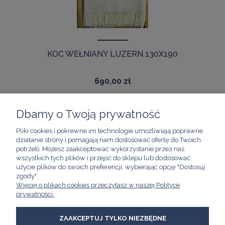
KOC WEŁNIANY LUZERN 130X190
690,00 zł
Dbamy o Twoją prywatność
Pliki cookies i pokrewne im technologie umożliwiają poprawne
ZAKUPY
działanie strony i pomagają nam dostosować ofertę do Twoich
potrzeb. Możesz zaakceptować wykorzystanie przez nas
wszystkich tych plików i przejść do sklepu lub dostosować
POMOC
użycie plików do swoich preferencji, wybierając opcję "Dostosuj
zgody".
Więcej o plikach cookies przeczytasz w naszej Polityce
prywatności.
MOJE KONTO
ZAAKCEPTUJ TYLKO NIEZBĘDNE
INFORMACJE