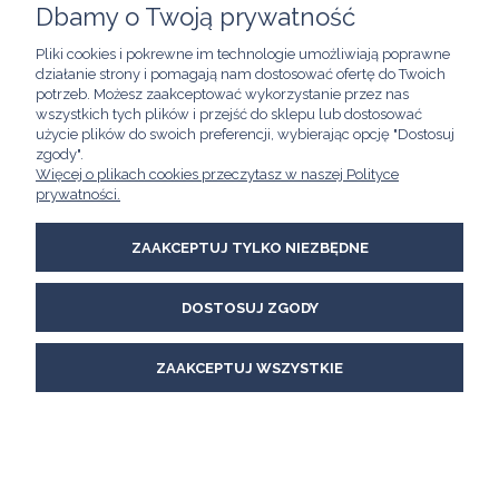
Dbamy o Twoją prywatność
POMOC
Pliki cookies i pokrewne im technologie umożliwiają poprawne
działanie strony i pomagają nam dostosować ofertę do Twoich
MOJE KONTO
potrzeb. Możesz zaakceptować wykorzystanie przez nas
wszystkich tych plików i przejść do sklepu lub dostosować
użycie plików do swoich preferencji, wybierając opcję "Dostosuj
INFORMACJE
zgody".
Więcej o plikach cookies przeczytasz w naszej Polityce
Kawimet W. Bunia i Spółka, Spółka Jawna
prywatności.
ul. Skierniewicka 21/8A
01-230 Warszawa
email:
kawimet@kawimet.pl
ZAAKCEPTUJ TYLKO NIEZBĘDNE
tel.: +48 22 620 46 55 lub +48 22 620 62 60
DOSTOSUJ ZGODY
POKAŻ PEŁNĄ WERSJĘ STRONY
Sklep internetowy Shoper Premium
ZAAKCEPTUJ WSZYSTKIE