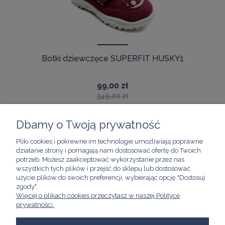
Botki dziewczęce SUPERFIT HUSKY1
99,00 zł
349,00 zł
Dbamy o Twoją prywatność
Pliki cookies i pokrewne im technologie umożliwiają poprawne
ZAKUPY
działanie strony i pomagają nam dostosować ofertę do Twoich
potrzeb. Możesz zaakceptować wykorzystanie przez nas
wszystkich tych plików i przejść do sklepu lub dostosować
POMOC
użycie plików do swoich preferencji, wybierając opcję "Dostosuj
zgody".
Więcej o plikach cookies przeczytasz w naszej Polityce
prywatności.
MOJE KONTO