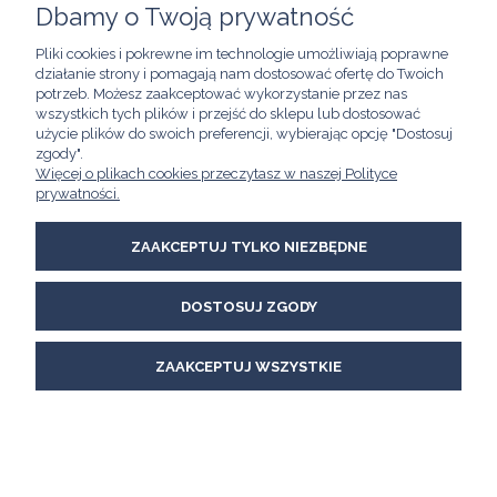
Dbamy o Twoją prywatność
POMOC
Pliki cookies i pokrewne im technologie umożliwiają poprawne
działanie strony i pomagają nam dostosować ofertę do Twoich
MOJE KONTO
potrzeb. Możesz zaakceptować wykorzystanie przez nas
wszystkich tych plików i przejść do sklepu lub dostosować
użycie plików do swoich preferencji, wybierając opcję "Dostosuj
INFORMACJE
zgody".
Więcej o plikach cookies przeczytasz w naszej Polityce
Kawimet W. Bunia i Spółka, Spółka Jawna
prywatności.
ul. Skierniewicka 21/8A
01-230 Warszawa
email:
kawimet@kawimet.pl
ZAAKCEPTUJ TYLKO NIEZBĘDNE
tel.: +48 22 620 46 55 lub +48 22 620 62 60
DOSTOSUJ ZGODY
POKAŻ PEŁNĄ WERSJĘ STRONY
Sklep internetowy Shoper Premium
ZAAKCEPTUJ WSZYSTKIE