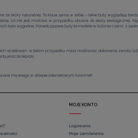
ze skóry naturalnej. To klasa sama w sobie – takie buty wyglądają bardzo 
nia, co nie jest możliwe w przypadku obuwia ze skóry ekologicznej. Naj
 nich było wygodne. Ponadczasowe buty to modele w kolorze czerni, z za
oich oczekiwań, w takim przypadku masz możliwość dokonania zwrotu lu
będą jeszcze lepsze.
buwia męskiego w sklepie internetowym Kawimet!
MOJE KONTO
ać?
Logowanie
ywatności
Moje zamówienia