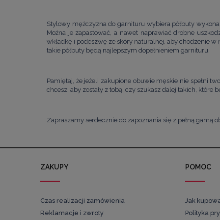
Stylowy mężczyzna do garnituru wybiera półbuty wykonane 
Można je zapastować, a nawet naprawiać drobne uszkodze
wkładkę i podeszwę ze skóry naturalnej, aby chodzenie w
takie półbuty będą najlepszym dopełnieniem garnituru.
Pamiętaj, że jeżeli zakupione
obuwie męskie
nie spełni tw
chcesz, aby zostały z tobą, czy szukasz dalej takich, które 
Zapraszamy serdecznie do zapoznania się z pełną gamą o
ZAKUPY
POMOC
Czas realizacji zamówienia
Jak kupow
Reklamacje i zwroty
Polityka pr