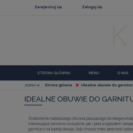
Zarejestruj się
Zaloguj się
STRONA GŁÓWNA
MENU
O NAS
Jesteś w:
Strona główna
Idealne obuwie do garnitu
IDEALNE OBUWIE DO GARNIT
Znalezienie najlepszego obuwia pasującego do eleganckieg
interesujące zarówno wizualnie, jak i pod względem swoje
garnituru na każdą okazję. Gdy chcesz mieć pewność udan