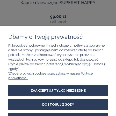
Kapcie dziewczęce SUPERFIT HAPPY
99,00 zł
128,00 zł
Dbamy o Twoją prywatność
Pliki cookies i pokrewne im technologie umożliwiają poprawne
ZAKUPY
działanie strony i pomagają nam dostosować ofertę do Twoich
potrzeb. Możesz zaakceptować wykorzystanie przez nas
wszystkich tych plików i przejść do sklepu lub dostosować
POMOC
użycie plików do swoich preferencji, wybierając opcję "Dostosuj
zgody".
Więcej o plikach cookies przeczytasz w naszej Polityce
prywatności.
MOJE KONTO
ZAAKCEPTUJ TYLKO NIEZBĘDNE
INFORMACJE
Kawimet W. Bunia i Spółka, Spółka Jawna
DOSTOSUJ ZGODY
ul. Skierniewicka 21/8A
01-230 Warszawa