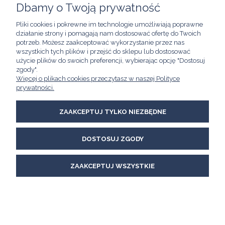
Dbamy o Twoją prywatność
POMOC
Pliki cookies i pokrewne im technologie umożliwiają poprawne
działanie strony i pomagają nam dostosować ofertę do Twoich
MOJE KONTO
potrzeb. Możesz zaakceptować wykorzystanie przez nas
wszystkich tych plików i przejść do sklepu lub dostosować
użycie plików do swoich preferencji, wybierając opcję "Dostosuj
INFORMACJE
zgody".
Więcej o plikach cookies przeczytasz w naszej Polityce
Kawimet W. Bunia i Spółka, Spółka Jawna
prywatności.
ul. Skierniewicka 21/8A
01-230 Warszawa
email:
kawimet@kawimet.pl
ZAAKCEPTUJ TYLKO NIEZBĘDNE
tel.: +48 882 895 283
DOSTOSUJ ZGODY
POKAŻ PEŁNĄ WERSJĘ STRONY
Sklep internetowy Shoper Premium
ZAAKCEPTUJ WSZYSTKIE