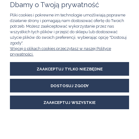
Dbamy o Twoją prywatność
POMOC
Pliki cookies i pokrewne im technologie umożliwiają poprawne
działanie strony i pomagają nam dostosować ofertę do Twoich
MOJE KONTO
potrzeb. Możesz zaakceptować wykorzystanie przez nas
wszystkich tych plików i przejść do sklepu lub dostosować
użycie plików do swoich preferencji, wybierając opcję "Dostosuj
INFORMACJE
zgody".
Więcej o plikach cookies przeczytasz w naszej Polityce
Kawimet W. Bunia i Spółka, Spółka Jawna
prywatności.
ul. Skierniewicka 21/8A
01-230 Warszawa
email:
kawimet@kawimet.pl
ZAAKCEPTUJ TYLKO NIEZBĘDNE
tel.: +48 882 895 283
DOSTOSUJ ZGODY
POKAŻ PEŁNĄ WERSJĘ STRONY
Sklep internetowy Shoper Premium
ZAAKCEPTUJ WSZYSTKIE