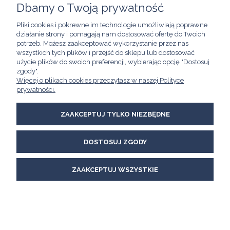
Dbamy o Twoją prywatność
POMOC
Pliki cookies i pokrewne im technologie umożliwiają poprawne
działanie strony i pomagają nam dostosować ofertę do Twoich
MOJE KONTO
potrzeb. Możesz zaakceptować wykorzystanie przez nas
wszystkich tych plików i przejść do sklepu lub dostosować
użycie plików do swoich preferencji, wybierając opcję "Dostosuj
INFORMACJE
zgody".
Więcej o plikach cookies przeczytasz w naszej Polityce
Kawimet W. Bunia i Spółka, Spółka Jawna
prywatności.
ul. Skierniewicka 21/8A
01-230 Warszawa
email:
kawimet@kawimet.pl
ZAAKCEPTUJ TYLKO NIEZBĘDNE
tel.: +48 882 895 283
DOSTOSUJ ZGODY
POKAŻ PEŁNĄ WERSJĘ STRONY
Sklep internetowy Shoper Premium
ZAAKCEPTUJ WSZYSTKIE