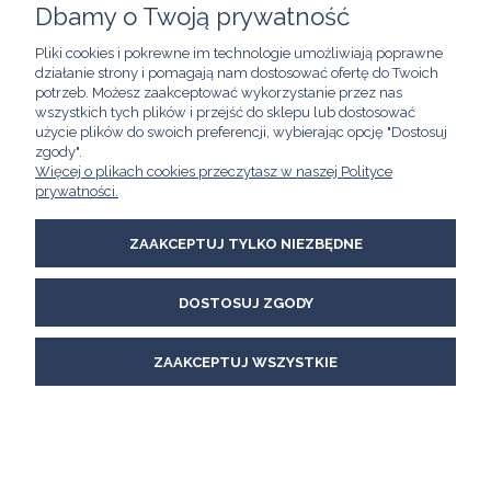
Dbamy o Twoją prywatność
POMOC
Pliki cookies i pokrewne im technologie umożliwiają poprawne
działanie strony i pomagają nam dostosować ofertę do Twoich
MOJE KONTO
potrzeb. Możesz zaakceptować wykorzystanie przez nas
wszystkich tych plików i przejść do sklepu lub dostosować
użycie plików do swoich preferencji, wybierając opcję "Dostosuj
INFORMACJE
zgody".
Więcej o plikach cookies przeczytasz w naszej Polityce
Kawimet W. Bunia i Spółka, Spółka Jawna
prywatności.
ul. Skierniewicka 21/8A
01-230 Warszawa
email:
kawimet@kawimet.pl
ZAAKCEPTUJ TYLKO NIEZBĘDNE
tel.: +48 882 895 283
DOSTOSUJ ZGODY
POKAŻ PEŁNĄ WERSJĘ STRONY
Sklep internetowy Shoper Premium
ZAAKCEPTUJ WSZYSTKIE