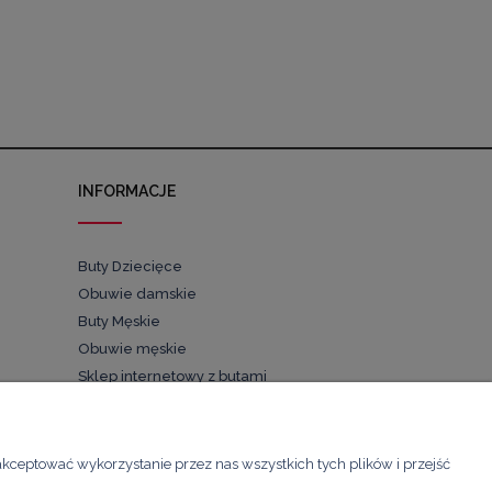
INFORMACJE
Buty Dziecięce
Obuwie damskie
Buty Męskie
Obuwie męskie
Sklep internetowy z butami
Buty dla dzieci
Pościel
akceptować wykorzystanie przez nas wszystkich tych plików i przejść