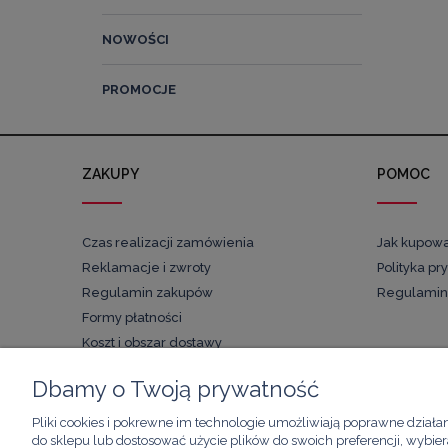
NOWOŚCI
PROMOCJE
ZAKUPY
POMOC
Czas realizacji zamówienia
Jak kupow
Reklamacje i zwroty
Polityka pr
Regulamin zakupów
Regulamin
Formy płatności
Koszt i obszar dostawy
Dbamy o Twoją prywatność
Pliki cookies i pokrewne im technologie umożliwiają poprawne działa
do sklepu lub dostosować użycie plików do swoich preferencji, wybier