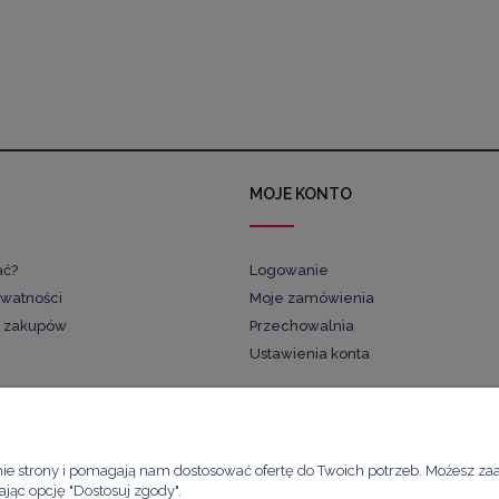
MOJE KONTO
ać?
Logowanie
ywatności
Moje zamówienia
 zakupów
Przechowalnia
Ustawienia konta
Kawimet W. Bunia i Spółka, Spółka Jawna
nie strony i pomagają nam dostosować ofertę do Twoich potrzeb. Możesz za
ul. Skierniewicka 21/8A
ając opcję "Dostosuj zgody".