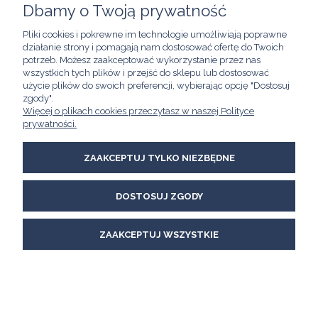
Dbamy o Twoją prywatność
POMOC
Pliki cookies i pokrewne im technologie umożliwiają poprawne
działanie strony i pomagają nam dostosować ofertę do Twoich
MOJE KONTO
potrzeb. Możesz zaakceptować wykorzystanie przez nas
wszystkich tych plików i przejść do sklepu lub dostosować
użycie plików do swoich preferencji, wybierając opcję "Dostosuj
INFORMACJE
zgody".
Więcej o plikach cookies przeczytasz w naszej Polityce
Kawimet W. Bunia i Spółka, Spółka Jawna
prywatności.
ul. Skierniewicka 21/8A
01-230 Warszawa
email:
kawimet@kawimet.pl
ZAAKCEPTUJ TYLKO NIEZBĘDNE
tel.: +48 882 895 283
DOSTOSUJ ZGODY
POKAŻ PEŁNĄ WERSJĘ STRONY
Sklep internetowy Shoper Premium
ZAAKCEPTUJ WSZYSTKIE