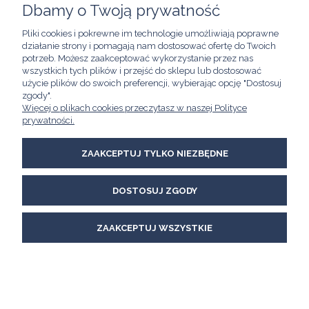
Dbamy o Twoją prywatność
POMOC
Pliki cookies i pokrewne im technologie umożliwiają poprawne
działanie strony i pomagają nam dostosować ofertę do Twoich
MOJE KONTO
potrzeb. Możesz zaakceptować wykorzystanie przez nas
wszystkich tych plików i przejść do sklepu lub dostosować
użycie plików do swoich preferencji, wybierając opcję "Dostosuj
INFORMACJE
zgody".
Więcej o plikach cookies przeczytasz w naszej Polityce
Kawimet W. Bunia i Spółka, Spółka Jawna
prywatności.
ul. Skierniewicka 21/8A
01-230 Warszawa
email:
kawimet@kawimet.pl
ZAAKCEPTUJ TYLKO NIEZBĘDNE
tel.: +48 882 895 283
DOSTOSUJ ZGODY
POKAŻ PEŁNĄ WERSJĘ STRONY
Sklep internetowy Shoper Premium
ZAAKCEPTUJ WSZYSTKIE