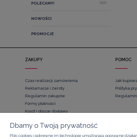
(10)
POLECAMY!
NOWOŚCI
PROMOCJE
ZAKUPY
POMOC
Czas realizacji zamówienia
Jak kupow
Reklamacje i zwroty
Polityka pr
Regulamin zakupów
Regulamin
Formy płatności
Koszt i obszar dostawy
Dbamy o Twoją prywatność
Pliki cookies i pokrewne im technologie umożliwiają poprawne działa