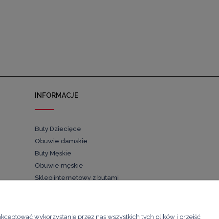
INFORMACJE
Buty Dziecięce
Obuwie damskie
Buty Męskie
Obuwie męskie
Sklep internetowy z butami
Buty dla dzieci
Pościel
akceptować wykorzystanie przez nas wszystkich tych plików i przejść