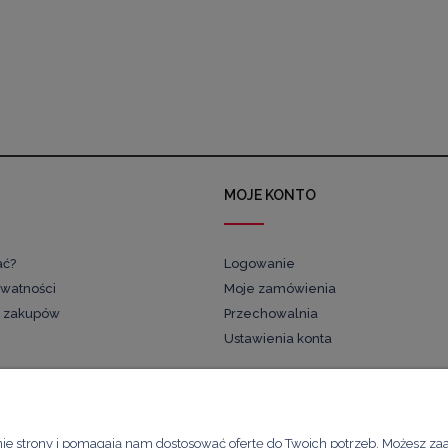
MOJE KONTO
ać?
Logowanie
ywatności
Moje zamówienia
 zakupów
Przechowalnia
Ustawienia konta
Kawimet W. Bunia i Spółka, Spółka Jawna
nie strony i pomagają nam dostosować ofertę do Twoich potrzeb. Możesz za