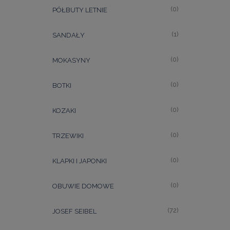
(0)
PÓŁBUTY LETNIE
(1)
SANDAŁY
(0)
MOKASYNY
(0)
BOTKI
(0)
KOZAKI
(0)
TRZEWIKI
(0)
KLAPKI I JAPONKI
(0)
OBUWIE DOMOWE
(72)
JOSEF SEIBEL