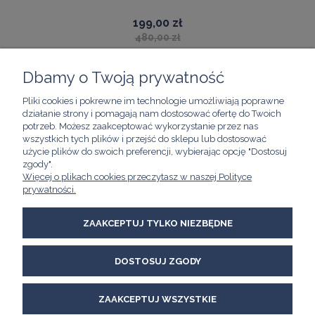
199,00 zł
480,00 zł
Dbamy o Twoją prywatność
Pliki cookies i pokrewne im technologie umożliwiają poprawne
ZAKUPY
działanie strony i pomagają nam dostosować ofertę do Twoich
potrzeb. Możesz zaakceptować wykorzystanie przez nas
wszystkich tych plików i przejść do sklepu lub dostosować
POMOC
użycie plików do swoich preferencji, wybierając opcję "Dostosuj
zgody".
Więcej o plikach cookies przeczytasz w naszej Polityce
prywatności.
MOJE KONTO
ZAAKCEPTUJ TYLKO NIEZBĘDNE
INFORMACJE
Kawimet W. Bunia i Spółka, Spółka Jawna
DOSTOSUJ ZGODY
ul. Skierniewicka 21/8A
01-230 Warszawa
email:
kawimet@kawimet.pl
ZAAKCEPTUJ WSZYSTKIE
tel.: +48 882 895 283