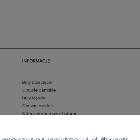
INFORMACJE
Buty Dziecięce
Obuwie damskie
Buty Męskie
Obuwie męskie
Sklep internetowy z butami
Buty dla dzieci
Pościel
akceptować wykorzystanie przez nas wszystkich tych plików i przejść