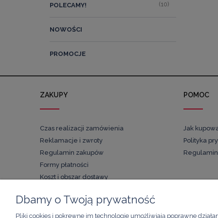
(10)
POLECAMY!
NOWOŚCI
PROMOCJE
ZAKUPY
POMOC
Czas realizacji zamówienia
Jak kupow
Reklamacje i zwroty
Polityka pr
Regulamin zakupów
Regulamin
Formy płatności
Koszt i obszar dostawy
Dbamy o Twoją prywatność
Pliki cookies i pokrewne im technologie umożliwiają poprawne działa