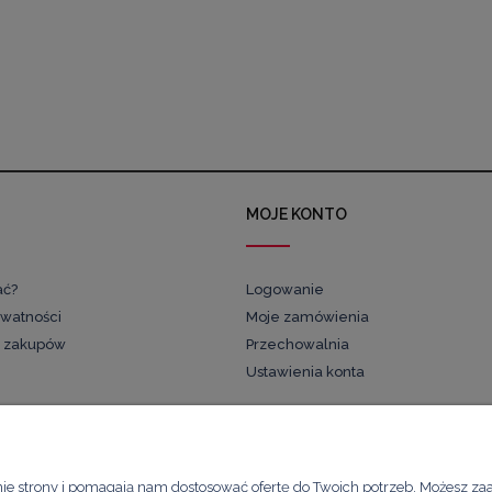
MOJE KONTO
ać?
Logowanie
ywatności
Moje zamówienia
 zakupów
Przechowalnia
Ustawienia konta
Kawimet W. Bunia i Spółka, Spółka Jawna
nie strony i pomagają nam dostosować ofertę do Twoich potrzeb. Możesz za