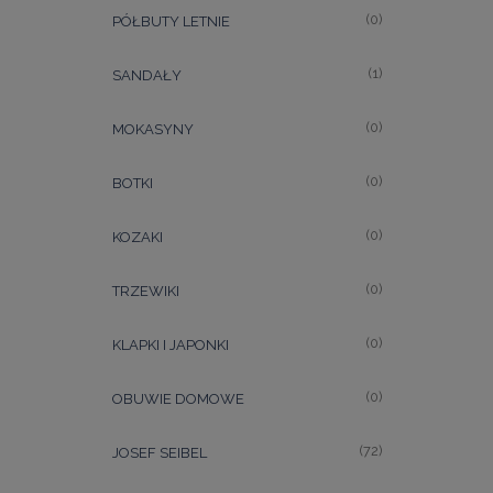
(0)
PÓŁBUTY LETNIE
(1)
SANDAŁY
(0)
MOKASYNY
(0)
BOTKI
(0)
KOZAKI
(0)
TRZEWIKI
(0)
KLAPKI I JAPONKI
(0)
OBUWIE DOMOWE
(72)
JOSEF SEIBEL