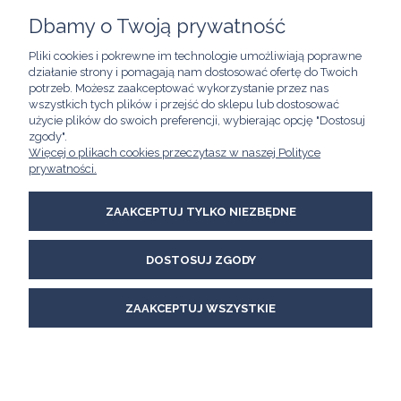
Dbamy o Twoją prywatność
Pliki cookies i pokrewne im technologie umożliwiają poprawne
ZAKUPY
działanie strony i pomagają nam dostosować ofertę do Twoich
potrzeb. Możesz zaakceptować wykorzystanie przez nas
wszystkich tych plików i przejść do sklepu lub dostosować
POMOC
użycie plików do swoich preferencji, wybierając opcję "Dostosuj
zgody".
Więcej o plikach cookies przeczytasz w naszej Polityce
prywatności.
MOJE KONTO
ZAAKCEPTUJ TYLKO NIEZBĘDNE
INFORMACJE
Kawimet W. Bunia i Spółka, Spółka Jawna
DOSTOSUJ ZGODY
ul. Skierniewicka 21/8A
01-230 Warszawa
email:
kawimet@kawimet.pl
ZAAKCEPTUJ WSZYSTKIE
tel.: +48 882 895 283
POKAŻ PEŁNĄ WERSJĘ STRONY
Sklep internetowy Shoper Premium