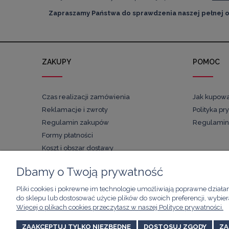
Zapraszamy Państwa do sprawdzenia naszej pełnej o
ZAKUPY
POMOC
Czas realizacji zamówienia
Jak kupow
Reklamacje i zwroty
Polityka pr
Regulamin zakupów
Regulamin
Formy płatności
Koszt i obszar dostawy
Dbamy o Twoją prywatność
Pliki cookies i pokrewne im technologie umożliwiają poprawne działa
do sklepu lub dostosować użycie plików do swoich preferencji, wybier
Więcej o plikach cookies przeczytasz w naszej Polityce prywatności.
ZAAKCEPTUJ TYLKO NIEZBĘDNE
DOSTOSUJ ZGODY
ZA