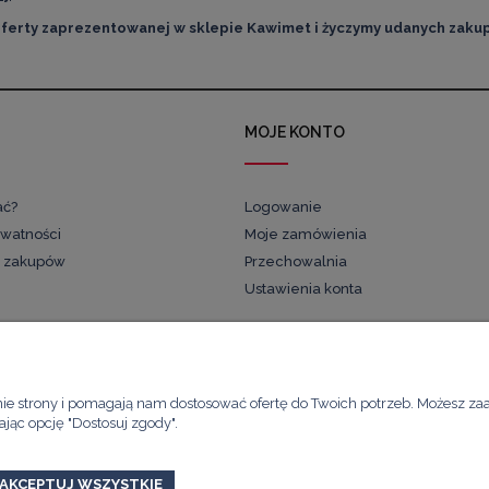
ferty zaprezentowanej w sklepie Kawimet i życzymy udanych zaku
MOJE KONTO
ać?
Logowanie
ywatności
Moje zamówienia
 zakupów
Przechowalnia
Ustawienia konta
Kawimet W. Bunia i Spółka, Spółka Jawna
nie strony i pomagają nam dostosować ofertę do Twoich potrzeb. Możesz za
ul. Skierniewicka 21/8A
ając opcję "Dostosuj zgody".
01-230 Warszawa
email:
kawimet@kawimet.pl
tel.: +48 882 895 283
AKCEPTUJ WSZYSTKIE