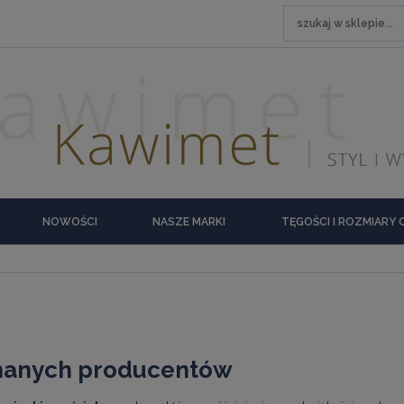
NOWOŚCI
NASZE MARKI
TĘGOŚCI I ROZMIARY
uznanych producentów