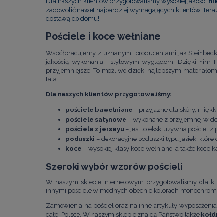
Dla naszych klientów przygotowaliśmy wysokiej jakości
ni
zadowolić nawet najbardziej wymagających klientów. Ter
dostawą do domu!
Pościele i koce wełniane
Współpracujemy z uznanymi producentami jak Steinbeck, J
jakością wykonania i stylowym wyglądem. Dzięki nim P
przyjemniejsze. To możliwe dzięki najlepszym materiałom
lata.
Dla naszych klientów przygotowaliśmy:
pościele bawełniane
– przyjazne dla skóry, miękk
pościele satynowe
– wykonane z przyjemnej w dot
pościele z jerseyu
– jest to ekskluzywna pościel z 
poduszki
– dekoracyjne poduszki typu jasiek, które d
koce
– wysokiej klasy koce wełniane, a także koce k
Szeroki wybór wzorów pościeli
W naszym sklepie internetowym przygotowaliśmy dla kli
innymi pościele w modnych obecnie kolorach monochromat
Zamówienia na pościel oraz na inne artykuły wyposażen
całej Polsce. W naszym sklepie znajdą Państwo także
kołd