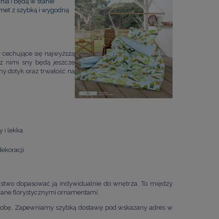
nia i będą w stanie
met z szybką i wygodną
y cechujące się najwyższą
z nimi sny będą jeszcze
ny dotyk oraz trwałość na
 i lekka
dekoracji
ństwo dopasować ją indywidualnie do wnętrza. To między
wane florystycznymi ornamentami.
a dobę. Zapewniamy szybką dostawę pod wskazany adres w