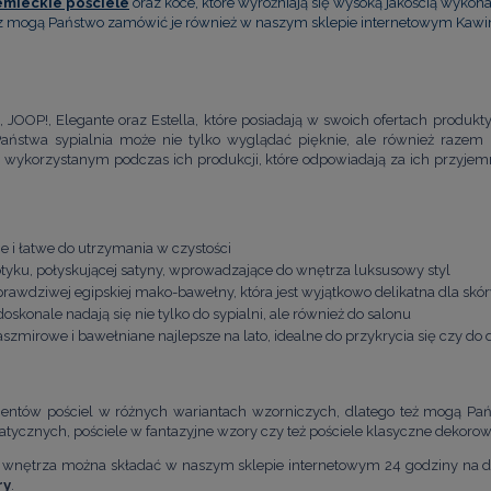
emieckie pościele
oraz koce, które wyróżniają się wysoką jakością wykona
az mogą Państwo zamówić je również w naszym sklepie internetowym Kawi
OOP!, Elegante oraz Estella, które posiadają w swoich ofertach produkt
aństwa sypialnia może nie tylko wyglądać pięknie, ale również razem 
 wykorzystanym podczas ich produkcji, które odpowiadają za ich przyjem
ie i łatwe do utrzymania w czystości
yku, połyskującej satyny, wprowadzające do wnętrza luksusowy styl
prawdziwej egipskiej mako-bawełny, która jest wyjątkowo delikatna dla skóry
oskonale nadają się nie tylko do sypialni, ale również do salonu
aszmirowe i bawełniane najlepsze na lato, idealne do przykrycia się czy do 
entów pościel w różnych wariantach wzorniczych, dlatego też mogą Pa
ycznych, pościele w fantazyjne wzory czy też pościele klasyczne dekoro
ia wnętrza można składać w naszym sklepie internetowym 24 godziny n
ry
.