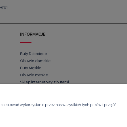
pów!
INFORMACJE
Buty Dziecięce
Obuwie damskie
Buty Męskie
Obuwie męskie
Sklep internetowy z butami
Buty dla dzieci
Pościel
akceptować wykorzystanie przez nas wszystkich tych plików i przejść